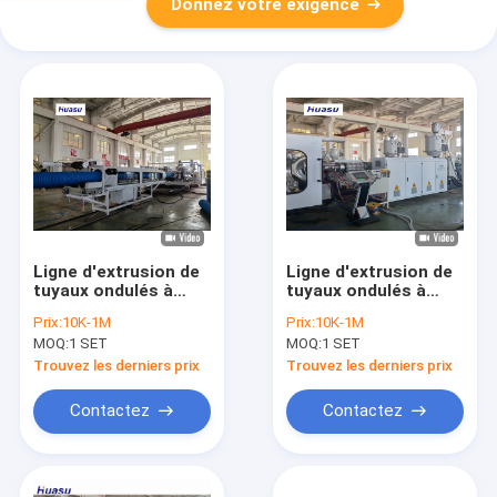
Donnez votre exigence
Ligne d'extrusion de
Ligne d'extrusion de
tuyaux ondulés à
tuyaux ondulés à
double paroi haute
double paroi avec un
Prix:
10K-1M
Prix:
10K-1M
productivité avec
diamètre de coupe
MOQ:
1 SET
MOQ:
1 SET
diamètre de tuyau de
de 32 à 1600 mm,
32 à 1600 mm et
contrôle PLC
Trouvez les derniers prix
Trouvez les derniers prix
technologie Siemens
Siemens et haute
PLC
productivité
Contactez
Contactez