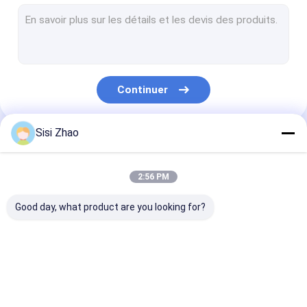
conduite d'extrusion HDPE
Ligne d'extrusion de tuyau de DWC
Ligne d'extrusion de tuyau de pp
Continuer
Ligne d'extrusion de pipe de PVC
ligne en spirale d'extrusion de tuyau
Sisi Zhao
Nos Catégories
Ligne d'extrusion de tuyau de protection de câble
2:56 PM
Plastic ligne d'extrusion de pipe
Good day, what product are you looking for?
ligne ondulée
Single mur ligne
conduite d'ext
d'extrusion de tuyau
ondulée
HDPE
de double mur
d&#39;extrusion de
pipe