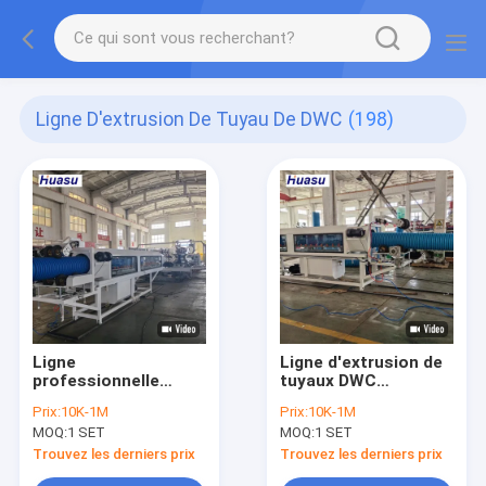
Ligne D'extrusion De Tuyau De DWC
(198)
Ligne
Ligne d'extrusion de
professionnelle
tuyaux DWC
d'extrusion de tuyaux
économe en énergie
Prix:
10K-1M
Prix:
10K-1M
ondulés à double
avec machine de
MOQ:
1 SET
MOQ:
1 SET
paroi avec une
découpe en ligne
capacité de 60 à
pour un diamètre de
Trouvez les derniers prix
Trouvez les derniers prix
2000 kg/h, système
tuyau de 32 à 1600