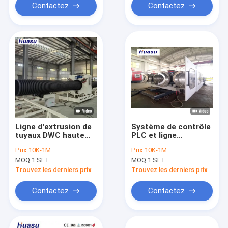
PLC Siemens et
mm
Contactez
Contactez
sonnerie en ligne
Ligne d'extrusion de
Système de contrôle
tuyaux DWC haute
PLC et ligne
capacité avec
d'extrusion de tuyaux
Prix:
10K-1M
Prix:
10K-1M
système Siemens
DWC avec écran
MOQ:
1 SET
MOQ:
1 SET
PLC et emboîtement
tactile pour une
en ligne pour une
production
Trouvez les derniers prix
Trouvez les derniers prix
production efficace
personnalisable
Contactez
Contactez