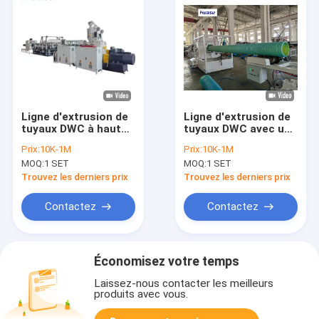
Ligne d'extrusion de
Ligne d'extrusion de
tuyaux DWC à haute
tuyaux DWC avec une
productivité avec
plage de diamètre de
Prix:
10K-1M
Prix:
10K-1M
une plage de
coupe de 32 à 1600
MOQ:
1 SET
MOQ:
1 SET
diamètre de coupe
mm, mode
de 32 à 1600 mm et
d'expansion en ligne
Trouvez les derniers prix
Trouvez les derniers prix
technologie Siemens
avec cloche et
PLC
technologie Siemens
Contactez
Contactez
PLC
Économisez votre temps
Laissez-nous contacter les meilleurs
produits avec vous.