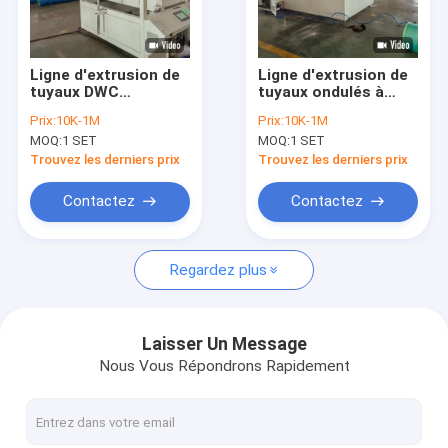
À propos de nous
Visite de l'usine
Ligne d'extrusion de
Ligne d'extrusion de
tuyaux DWC
tuyaux ondulés à
Contrôle de la qualité
professionnelle avec
double paroi avec
Prix:
10K-1M
Prix:
10K-1M
plage de diamètre de
contrôle PLC pour
MOQ:
1 SET
MOQ:
1 SET
tuyau de 32 à 1600
diamètres de tuyaux
Nous contacter
mm Système de
de 32 à 1600 mm
Trouvez les derniers prix
Trouvez les derniers prix
contrôle PLC pour la
avec extrudeuse
production de tuyaux
monovis
Nouvelles
Contactez
Contactez
à double paroi
ondulée à haute
Les affaires
productivité
Regardez plus
Demandez un devis
Laisser Un Message
Nous Vous Répondrons Rapidement
ligne ondulée d'extrusion de tuyau de double mur
Single mur ligne ondulée d'extrusion de pipe