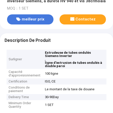
inverseur Siemens, à dureté HV 940 et vis 38crmoaia
MOQ：1 SET
meilleur prix
Contactez
Description De Produit
Extrudeuse de tubes ondulés
Siemens Inverter
Surligner
,
ligne d'extrusion de tubes ondulés à
double paroi
Capacité
100 ligne
d'approvisionnement
Certification
ISO, CE
Conditions de
Le montant de la taxe de douane
paiement
Delivery Time
30-90Day
Minimum Order
1 SET
Quantity