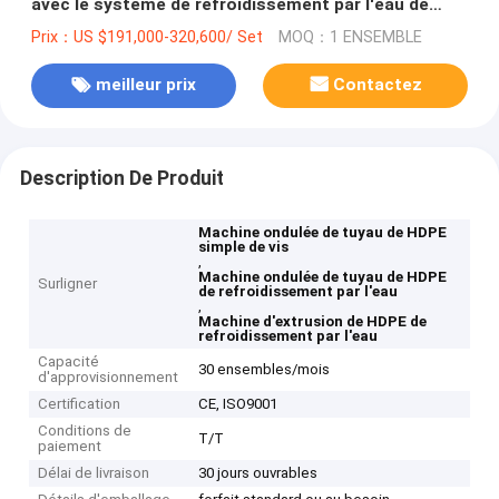
avec le système de refroidissement par l'eau de
pression
Prix：US $191,000-320,600/ Set
MOQ：1 ENSEMBLE
meilleur prix
Contactez
Description De Produit
Machine ondulée de tuyau de HDPE
simple de vis
,
Machine ondulée de tuyau de HDPE
Surligner
de refroidissement par l'eau
,
Machine d'extrusion de HDPE de
refroidissement par l'eau
Capacité
30 ensembles/mois
d'approvisionnement
Certification
CE, ISO9001
Conditions de
T/T
paiement
Délai de livraison
30 jours ouvrables