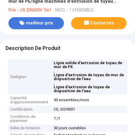
mur de PE/ligne machines d'extrusion de tuyau
disposition de l'eau
Prix：US $96000/ Set
MOQ：1 ENSEMBLE
meilleur prix
Contactez
Description De Produit
Ligne solide d'extrusion de tuyau de
mur de PE
,
Ligne d'extrusion de tuyau de mur de
Surligner
disposition de l'eau
,
Ligne d'extrusion de tuyau de
disposition de l'eau
Capacité
30 ensembles/mois
d'approvisionnement
Certification
CE, ISO9001
Conditions de
T/T
paiement
Délai de livraison
30 jours ouvrables