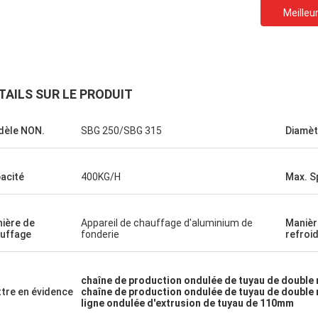
Meilleur
TAILS SUR LE PRODUIT
èle NON.
SBG 250/SBG 315
Diamèt
acité
400KG/H
Max. S
ière de
Appareil de chauffage d'aluminium de
Manièr
uffage
fonderie
refroi
chaîne de production ondulée de tuyau de doubl
tre en évidence
chaîne de production ondulée de tuyau de doubl
ligne ondulée d'extrusion de tuyau de 110mm