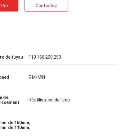
 Prix
Contactez
re de tuyau
110 160 200 250
peed
5 M/MIN
e de
Réutilisation de l'eau
dissement
e mur de 160mm
,
e mur de 110mm
,