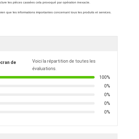
clure les pièces cassées cela provoqué par opération inexacte.
ien que les informations importantes concernant tous les produits et services.
Voici la répartition de toutes les
écran de
évaluations.
100%
0%
0%
0%
0%