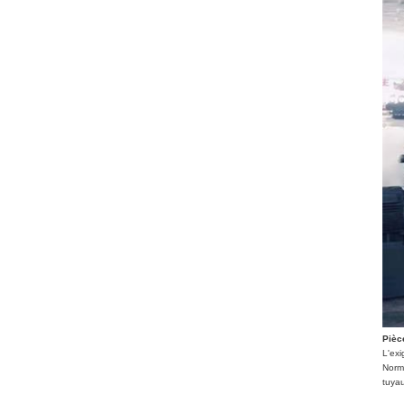
Pièc
L'exi
Norm
tuya