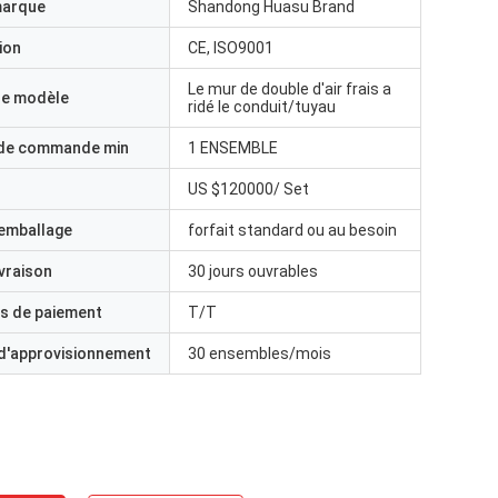
marque
Shandong Huasu Brand
ion
CE, ISO9001
Le mur de double d'air frais a
e modèle
ridé le conduit/tuyau
 de commande min
1 ENSEMBLE
US $120000/ Set
'emballage
forfait standard ou au besoin
ivraison
30 jours ouvrables
s de paiement
T/T
 d'approvisionnement
30 ensembles/mois