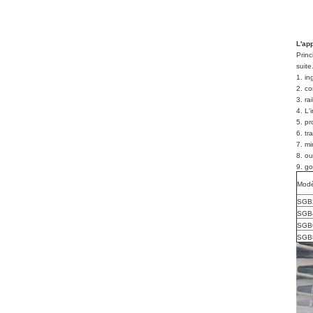
L'app
Princ
suite
1. in
2. co
3. ra
4. L'
5. pr
6. tr
7. mi
8. ou
9. go
Modè
SGB
SGB
SGB
SGB