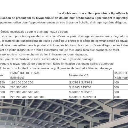
Le double mur ridé sifflent produire la ligne/faire 
lication de produit fini du tuyau ondulé de double mur produisant la ligne/faisant la ligne/lig
ipalement utilisé pour l'approvisionnement en eau à grande échelle, drainage, système d'égouts, éc
.
génierie municipale : pour le drainage, eaux d'égout.
nstruction : pour les tuyaux de construction d'eau de pluie, drainage souterrain, eaux d'égout, c
il, le matériel de transmissions de route : utilisé pour protéger le câble de communication de tuyau
industrie : très utilisé dans le produit chimique, les hôpitaux, les tuyaux d'eaux d'égout et les ind
ojet de jardin d'agriculture : terres cultivables, thé de fruit, aussi bien que calandria de forêt.
avaux routiers : comme chemin de fer, infiltration de route, drainage.
ne : pour la ventilation de mine, alimentation en air, tuyaux de drainage.
verture le tuyau ondulé de double-mur : faites l'infiltration des drains salins d'autoroute.
lf, travaux du football : comme terrain de golf, terrains de football infiltration, drainage
DIAMÈTRE DE TUYAU
CAPACITÉ
le
Moules de VIS
(Millimètre)
(Kg/h heur
250
110 160 200 250
SJ65/33 SJ75/33
400
400
200 300 400
SJSZ65 SJSZ80
600
600
225 300 400 500 600
SJ90/33 SJ75/33
800
800
225 200 400 500 600 800
SJ90/33S SJ120/33
1000