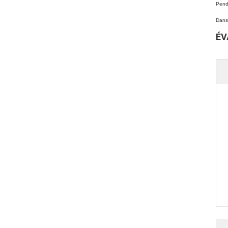
Penda
Dans 
ÉV