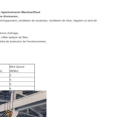
la ligne/extrusion /Machine/Plant
ne d'extrusion :
happement, ventilation de souterrain, ventilation de mine, irrigation et ainsi de
olonne d'aérage.
, câble optique de fibre.
ustries de protection de l'environnement.
MAX.Speed
e)
(M/Min)
5
5
5
5