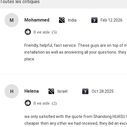
Toutes les critiques
Mohammed
M
India
Feb 12.2026
Il est utile. (5)
Friendly, helpful, fast service. These guys are on top of
installation as well as answering all your questions. the
place.
Helena
H
Israel
Oct 28.2025
Il est utile. (2)
we only satisfied with the quote from Shandong HUASU fo
cheaper then any other we had received, they did an exc