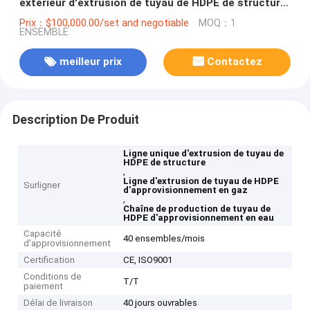
extérieur d'extrusion de tuyau de HDPE de structure
d'approvisionnement en eau
Prix：$100,000.00/set and negotiable
MOQ：1
ENSEMBLE
meilleur prix
Contactez
Description De Produit
Ligne unique d'extrusion de tuyau de
HDPE de structure
,
Ligne d'extrusion de tuyau de HDPE
Surligner
d'approvisionnement en gaz
,
Chaîne de production de tuyau de
HDPE d'approvisionnement en eau
Capacité
40 ensembles/mois
d'approvisionnement
Certification
CE, ISO9001
Conditions de
T/T
paiement
Délai de livraison
40 jours ouvrables