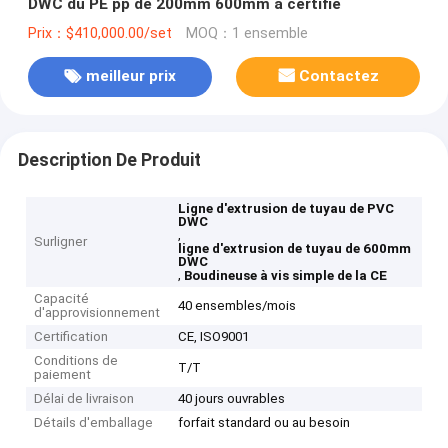
DWC du PE pp de 200mm 600mm a certifié
Prix：$410,000.00/set
MOQ：1 ensemble
meilleur prix
Contactez
Description De Produit
Ligne d'extrusion de tuyau de PVC
DWC
,
Surligner
ligne d'extrusion de tuyau de 600mm
DWC
,
Boudineuse à vis simple de la CE
Capacité
40 ensembles/mois
d'approvisionnement
Certification
CE, ISO9001
Conditions de
T/T
paiement
Délai de livraison
40 jours ouvrables
Détails d'emballage
forfait standard ou au besoin