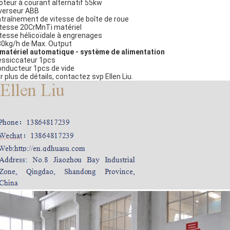
oteur à courant alternatif 55kw
nverseur ABB
ntraînement de vitesse de boîte de roue
itesse 20CrMnTi matériel
itesse hélicoïdale à engrenages
80kg/h de Max. Output
 matériel automatique - système de alimentation
essiccateur 1pcs
onducteur 1pcs de vide
r plus de détails, contactez svp Ellen Liu.