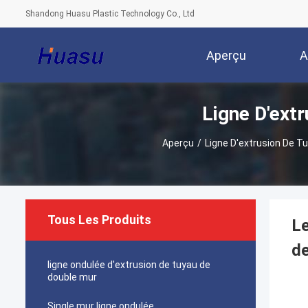
Shandong Huasu Plastic Technology Co., Ltd
Aperçu
A
Ligne D'ext
Aperçu
/
Ligne D'extrusion De T
Tous Les Produits
Le
d
ligne ondulée d'extrusion de tuyau de
double mur
Single mur ligne ondulée