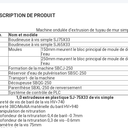
SCRIPTION DE PRODUIT
Machine ondulée d'extrusion de tuyau de mur simpl
n.
Nom et modèle
Boudineuse à vis simple SJ75X33
Boudineuse à vis simple SJ65X33
Moules
150mm meurent le bloc principal de moule de do
l'eau
250mm meurent le bloc principal de moule de do
l'eau
Formation de la machine SBCJ-250
Réservoir d'eau de pulvérisation SBSC-250
Transport- de la machine
Découpeuse SBQG-250
Parenthèse SBXL-250 de renversement
Système de contrôle de PLC
1,0 extrudeuse en plastique SJ-75X33 de vis simple
ureté de vis de baril de la vis HV>740
ureté 38CrMoAlA matérielle du baril HV>940
anipulation de nitruration
rofondeur de la nitruration 0,4 de baril--0.7mm
rofondeur de la nitruration 0,3 de vis--0.6mm
iamètre de la vis 75mm