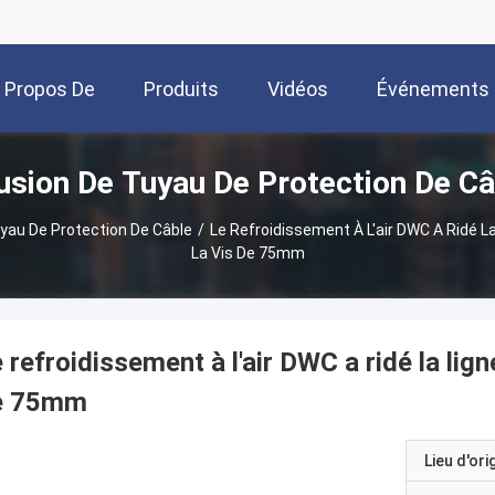
 Propos De
Produits
Vidéos
Événements
rusion De Tuyau De Protection De Câ
Nous
uyau De Protection De Câble
/
Le Refroidissement À L'air DWC A Ridé L
La Vis De 75mm
 refroidissement à l'air DWC a ridé la lign
e 75mm
Lieu d'ori