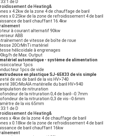
: 33:1 de D
roidissement de Heating&
ones x 4.2kw de la zone 4 de chauffage de baril
ones x 0.25kw de la zone de refroidissement 4 de baril
uissance de baril chauffant 16.4kw
raînement
oteur à courant alternatif 90kw
nverseur ABB
ntraînement de vitesse de boîte de roue
itesse 20CrMnTi matériel
itesse hélicoïdale à engrenages
00kg/h de Max. Output
 matériel automatique - système de alimentation
essiccateur 1pcs
onducteur 1pcs de vide
 extrudeuse en plastique SJ-65X33 de vis simple
ureté de vis de baril de la vis HV>740
ureté 38CrMoAlA matérielle du baril HV>940
anipulation de nitruration
rofondeur de la nitruration 0,4 de baril--0.7mm
rofondeur de la nitruration 0,3 de vis--0.6mm
iamètre de la vis 65mm
: 33:1 de D
roidissement de Heating&
ones x 4kw de la zone 4 de chauffage de baril
ones x 0.18kw de la zone de refroidissement 4 de baril
uissance de baril chauffant 16kw
raînement