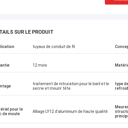
TAILS SUR LE PRODUIT
lication
tuyaux de conduit de fil
Concep
antie
12 mois
Matérie
traitement de nitruration pour le baril et le
type d
ntage
secrw et mourir tête
refroi
Meuren
ériel pour le
Alliage LY12 d'aluminium de haute qualité
struct
c de moule
princip