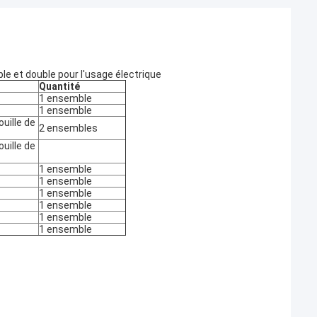
e et double pour l'usage électrique
Quantité
1 ensemble
1 ensemble
uille de
2 ensembles
uille de
1 ensemble
1 ensemble
1 ensemble
1 ensemble
1 ensemble
1 ensemble