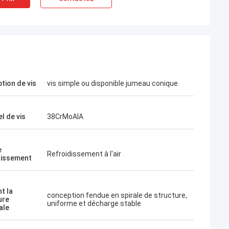
tion de vis
vis simple ou disponible jumeau conique
l de vis
38CrMoAlA
e
Refroidissement à l'air
dissement
t la
conception fendue en spirale de structure,
ure
uniforme et décharge stable
ale