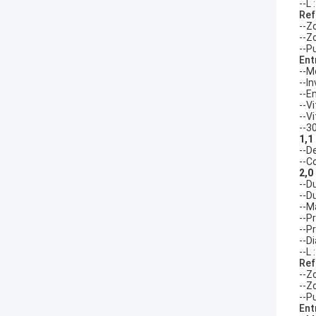
--L 
Ref
--Z
--Z
--P
Ent
--M
--I
--E
--V
--V
--3
1,1
--D
--C
2,0
--D
--D
--M
--P
--P
--D
--L 
Ref
--Z
--Z
--P
Ent