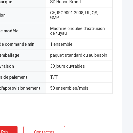
marque
SD Huasu Brand
CE, ISO9001:2008, UL, QS,
ion
GMP
Machine ondulée d'extrusion
e modèle
de tuyau
 de commande min
1 ensemble
'emballage
paquet standard ou au besoin
ivraison
30 jours ouvrables
s de paiement
T/T
 d'approvisionnement
50 ensembles/mois
 Prix
Contactez