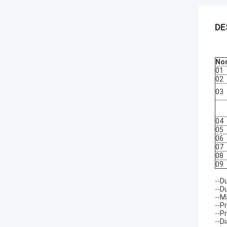
DE
No
01
02
03
04
05
06
07
08
09
--D
--D
--M
--P
--P
--D