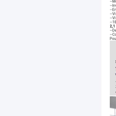
--M
--I
--E
--V
--V
--1
2,1
--D
--C
Pou