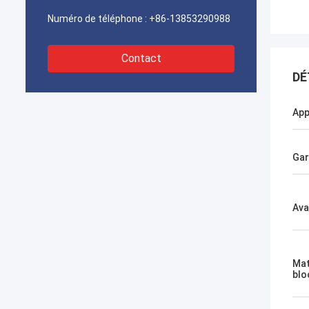
Numéro de téléphone :
+86-13853290988
Contact
DÉ
App
Gar
Ava
Mat
blo