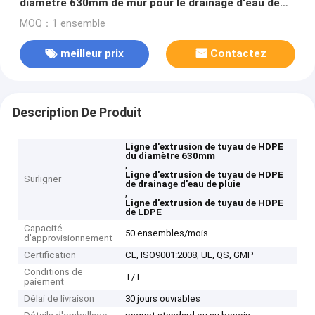
diamètre 630mm de mur pour le drainage d'eau de
pluie
MOQ：1 ensemble
meilleur prix
Contactez
Description De Produit
Ligne d'extrusion de tuyau de HDPE
du diamètre 630mm
,
Ligne d'extrusion de tuyau de HDPE
Surligner
de drainage d'eau de pluie
,
Ligne d'extrusion de tuyau de HDPE
de LDPE
Capacité
50 ensembles/mois
d'approvisionnement
Certification
CE, ISO9001:2008, UL, QS, GMP
Conditions de
T/T
paiement
Délai de livraison
30 jours ouvrables