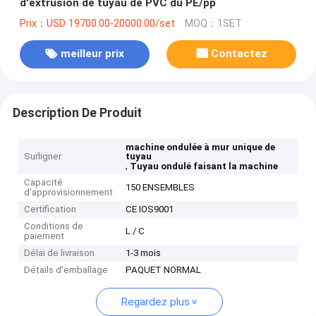
d'extrusion de tuyau de PVC du PE/pp
Prix：USD 19700.00-20000.00/set
MOQ：1SET
meilleur prix
Contactez
Description De Produit
machine ondulée à mur unique de
Surligner
tuyau
,
Tuyau ondulé faisant la machine
Capacité
150 ENSEMBLES
d'approvisionnement
Certification
CE IOS9001
Conditions de
L / C
paiement
Délai de livraison
1-3 mois
Détails d'emballage
PAQUET NORMAL
Regardez plus