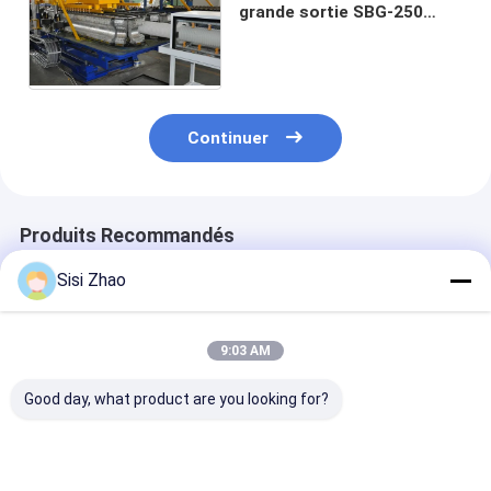
grande sortie SBG-250
d'extrusion de tuyau de
PVC du PE/pp
Continuer
Produits Recommandés
Sisi Zhao
9:03 AM
Good day, what product are you looking for?
PLC avec
Vente à chaud de la
Ligne d'extrus
télécommande à
ligne d'extrusion de
tuyaux ondulé
paroi unique
tubes ondulés à
Siemens Schne